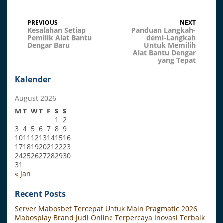
Post
Previous
Next
PREVIOUS
NEXT
Post
Post
Kesalahan Setiap
Panduan Langkah-
navigation
Pemilik Alat Bantu
demi-Langkah
Dengar Baru
Untuk Memilih
Alat Bantu Dengar
yang Tepat
Kalender
August 2026
M
T
W
T
F
S
S
1
2
3
4
5
6
7
8
9
10
11
12
13
14
15
16
17
18
19
20
21
22
23
24
25
26
27
28
29
30
31
« Jan
Recent Posts
Server Mabosbet Tercepat Untuk Main Pragmatic 2026
Mabosplay Brand Judi Online Terpercaya Inovasi Terbaik