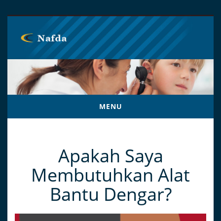
MENU
NAFDA.ORG
Apakah Saya
Membutuhkan Alat
Bantu Dengar?