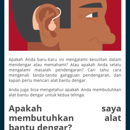
Apakah Anda baru-baru ini mengalami kesulitan dalam
mendengar atau memahami? Atau apakah Anda selalu
mengalami masalah pendengaran? Cari tahu cara
mengenali tanda-tanda gangguan pendengaran, dan
kapan perlu mencari alat bantu dengar.
Anda juga bisa mengetahui apakah Anda membutuhkan
alat bantu dengar untuk kedua telinga.
Apakah saya
membutuhkan alat
bantu dengar?