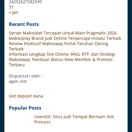
24
25
26
27
28
29
30
31
« Jan
Recent Posts
Server Mabosbet Tercepat Untuk Main Pragmatic 2026
Mabosplay Brand Judi Online Terpercaya Inovasi Terbaik
Review Eksklusif Mabosway Portal Taruhan Daring
Terbaik
Informasi Lengkap Slot Online: RNG, RTP, dan Strategi
Mabosway: Panduan Bonus New Member & Promosi
Terbaru
Disponsori oleh :
agen slot
slot deposit dana
Popular Posts
Userslot: Situs Judi Tempat Bermain Slot
Princess