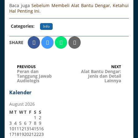
Baca juga
Sebelum Membeli Alat Bantu Dengar, Ketahui
Hal Penting Ini
.
Categories:
Info
SHARE
Post
Previous
Next
PREVIOUS
NEXT
Post
Post
Peran dan
Alat Bantu Dengar:
navigation
Tanggung Jawab
Jenis dan Detail
Audiologis
Lainnya
Kalender
August 2026
M
T
W
T
F
S
S
1
2
3
4
5
6
7
8
9
10
11
12
13
14
15
16
17
18
19
20
21
22
23