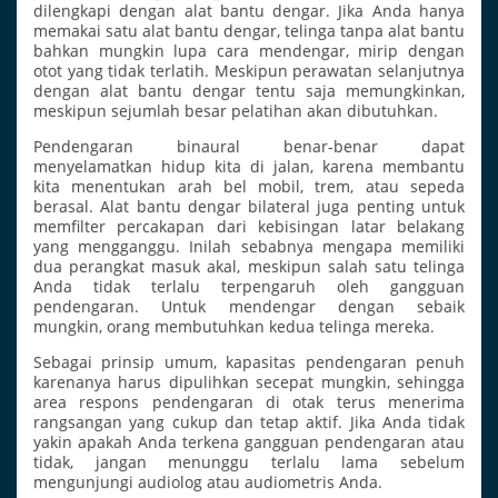
dilengkapi dengan alat bantu dengar. Jika Anda hanya
memakai satu alat bantu dengar, telinga tanpa alat bantu
bahkan mungkin lupa cara mendengar, mirip dengan
otot yang tidak terlatih. Meskipun perawatan selanjutnya
dengan alat bantu dengar tentu saja memungkinkan,
meskipun sejumlah besar pelatihan akan dibutuhkan.
Pendengaran binaural benar-benar dapat
menyelamatkan hidup kita di jalan, karena membantu
kita menentukan arah bel mobil, trem, atau sepeda
berasal. Alat bantu dengar bilateral juga penting untuk
memfilter percakapan dari kebisingan latar belakang
yang mengganggu. Inilah sebabnya mengapa memiliki
dua perangkat masuk akal, meskipun salah satu telinga
Anda tidak terlalu terpengaruh oleh gangguan
pendengaran. Untuk mendengar dengan sebaik
mungkin, orang membutuhkan kedua telinga mereka.
Sebagai prinsip umum, kapasitas pendengaran penuh
karenanya harus dipulihkan secepat mungkin, sehingga
area respons pendengaran di otak terus menerima
rangsangan yang cukup dan tetap aktif. Jika Anda tidak
yakin apakah Anda terkena gangguan pendengaran atau
tidak, jangan menunggu terlalu lama sebelum
mengunjungi audiolog atau audiometris Anda.