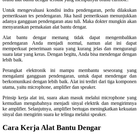
Untuk mengevaluasi kondisi indra pendengaran, perlu dilakukan
pemeriksaan tes pendengaran. Jika hasil pemeriksaan menunjukkan
adanya gangguan pendengaran atau tuli. Maka dokter mungkin akan
menyarankan pemakaian alat bantu dengar.
Alat bantu dengar memang tidak dapat mengembalikan
pendengaran Anda menjadi normal, namun alat ini dapat
memperkuat penerimaan suara yang kurang jelas dan mengurangi
suara latar yang keras. Dengan begitu, Anda bisa mendengar dengan
lebih baik.
Perangkat elektronik ini mampu membantu seseorang yang
mengalami gangguan pendengaran, untuk dapat mendengar dan
berkomunikasi dengan lebih baik. Alat ini terdiri dari tiga komponen
utama, yaitu microphone, amplifier dan speaker.
Prinsip kerja alat ini, suara akan masuk melalui microphone yang
kemudian mengubahnya menjadi sinyal elektrik dan mengirimnya
ke amplifier. Selanjutnya, amplifier bertugas meningkatkan kekuatan
sinyal dan mengirim suara ke telinga melalui speaker.
Cara Kerja Alat Bantu Dengar