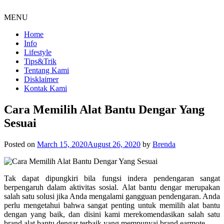
MENU
nafda.org
Home
Info
Lifestyle
Tips&Trik
Tentang Kami
Disklaimer
Kontak Kami
Cara Memilih Alat Bantu Dengar Yang
Sesuai
Posted on
March 15, 2020
August 26, 2020
by
Brenda
Tak dapat dipungkiri bila fungsi indera pendengaran sangat
berpengaruh dalam aktivitas sosial. Alat bantu dengar merupakan
salah satu solusi jika Anda mengalami gangguan pendengaran. Anda
perlu mengetahui bahwa sangat penting untuk memilih alat bantu
dengan yang baik, dan disini kami merekomendasikan salah satu
brand alat bantu dengar terbaik yang mempunyai brand earmote.