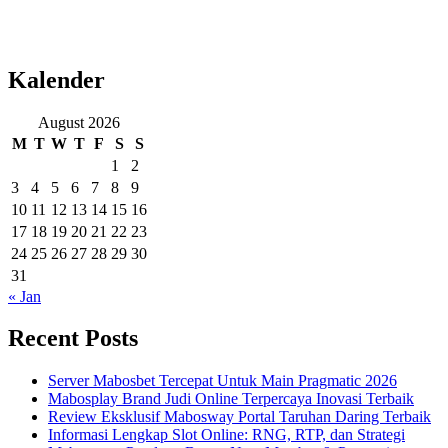
Kalender
August 2026
M
T
W
T
F
S
S
1
2
3
4
5
6
7
8
9
10
11
12
13
14
15
16
17
18
19
20
21
22
23
24
25
26
27
28
29
30
31
« Jan
Recent Posts
Server Mabosbet Tercepat Untuk Main Pragmatic 2026
Mabosplay Brand Judi Online Terpercaya Inovasi Terbaik
Review Eksklusif Mabosway Portal Taruhan Daring Terbaik
Informasi Lengkap Slot Online: RNG, RTP, dan Strategi