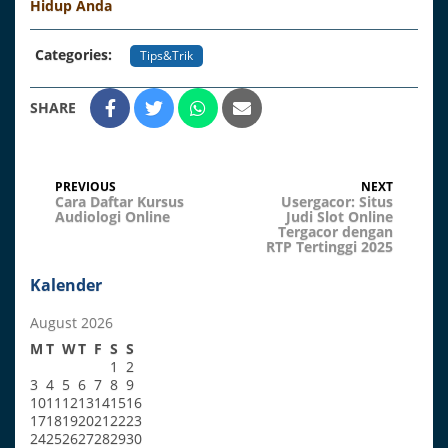
Hidup Anda
Categories:
Tips&Trik
SHARE
Post
Previous
Next
PREVIOUS
NEXT
Post
Post
Cara Daftar Kursus
Usergacor: Situs
navigation
Audiologi Online
Judi Slot Online
Tergacor dengan
RTP Tertinggi 2025
Kalender
August 2026
M
T
W
T
F
S
S
1
2
3
4
5
6
7
8
9
10
11
12
13
14
15
16
17
18
19
20
21
22
23
24
25
26
27
28
29
30