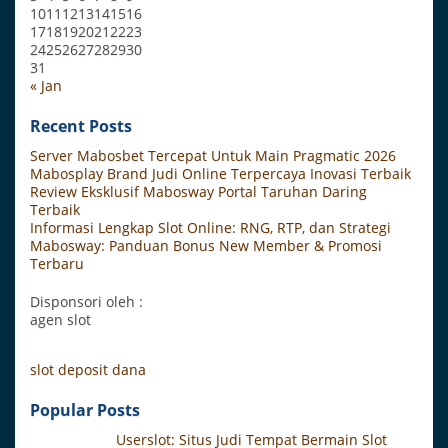
10
11
12
13
14
15
16
17
18
19
20
21
22
23
24
25
26
27
28
29
30
31
« Jan
Recent Posts
Server Mabosbet Tercepat Untuk Main Pragmatic 2026
Mabosplay Brand Judi Online Terpercaya Inovasi Terbaik
Review Eksklusif Mabosway Portal Taruhan Daring
Terbaik
Informasi Lengkap Slot Online: RNG, RTP, dan Strategi
Mabosway: Panduan Bonus New Member & Promosi
Terbaru
Disponsori oleh :
agen slot
slot deposit dana
Popular Posts
Userslot: Situs Judi Tempat Bermain Slot