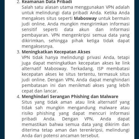
Keamanan Data Pribadi
Salah satu alasan utama menggunakan VPN adalah
untuk melindungi data pribadi Anda. Ketika Anda
mengakses situs seperti
Mabosway
untuk bermain
judi online, Anda mungkin mengirimkan informasi
sensitif seperti data akun dan informasi
pembayaran. VPN mengenkripsi semua data yang
dikirimkan, sehingga pihak ketiga tidak dapat
mengaksesnya.
Meningkatkan Kecepatan Akses
VPN tidak hanya melindungi privasi Anda, tetapi
juga dapat meningkatkan kecepatan akses ke link
alternatif Mabosway. Terkadang, ISP membatasi
kecepatan akses ke situs tertentu, termasuk situs
judi online. Dengan VPN, Anda dapat menghindari
pembatasan ini dan menikmati akses yang lebih
cepat dan lancar.
Menghindari Serangan Phishing dan Malware
Situs yang tidak aman atau link alternatif yang
tidak sah mungkin mengandung malware atau
risiko phishing yang dapat mencuri informasi
pribadi Anda. Dengan VPN, Anda dapat
memastikan bahwa semua data yang dikirim dan
diterima tetap aman dan terenkripsi, melindungi
Anda dari potensi ancaman tersebut.