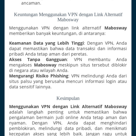
ancaman.
Keuntungan Menggunakan VPN dengan Link Alternatif
Mabosway
Menggunakan VPN dengan link alternatif
Mabosway
memberikan banyak keuntungan, di antaranya:
Keamanan Data yang Lebih Tinggi
: Dengan VPN, Anda
dapat memastikan bahwa data transaksi dan informasi
pribadi Anda tetap aman dari peretas.
Akses Tanpa Gangguan
: VPN membantu Anda
mengakses
Mabosway
meskipun situs tersebut diblokir
di negara atau wilayah Anda.
Mengurangi Risiko Phishing
: VPN melindungi Anda dari
situs palsu yang berusaha mencuri informasi login atau
data sensitif lainnya.
Kesimpulan
Menggunakan VPN dengan Link Alternatif Mabosway
adalah langkah penting untuk memastikan bahwa
pengalaman bermain judi online Anda tetap aman dan
nyaman. Dengan VPN, Anda dapat menghindari
pemblokiran, melindungi data pribadi, dan menikmati
kecepatan akses yang lebih baik. Jangan ragu untuk