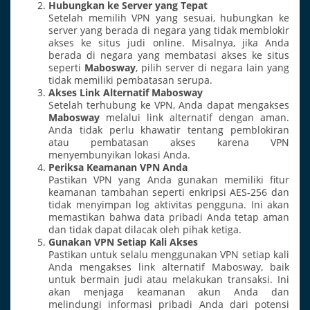
Hubungkan ke Server yang Tepat
Setelah memilih VPN yang sesuai, hubungkan ke
server yang berada di negara yang tidak memblokir
akses ke situs judi online. Misalnya, jika Anda
berada di negara yang membatasi akses ke situs
seperti
Mabosway
, pilih server di negara lain yang
tidak memiliki pembatasan serupa.
Akses Link Alternatif Mabosway
Setelah terhubung ke VPN, Anda dapat mengakses
Mabosway
melalui link alternatif dengan aman.
Anda tidak perlu khawatir tentang pemblokiran
atau pembatasan akses karena VPN
menyembunyikan lokasi Anda.
Periksa Keamanan VPN Anda
Pastikan VPN yang Anda gunakan memiliki fitur
keamanan tambahan seperti enkripsi AES-256 dan
tidak menyimpan log aktivitas pengguna. Ini akan
memastikan bahwa data pribadi Anda tetap aman
dan tidak dapat dilacak oleh pihak ketiga.
Gunakan VPN Setiap Kali Akses
Pastikan untuk selalu menggunakan VPN setiap kali
Anda mengakses link alternatif Mabosway, baik
untuk bermain judi atau melakukan transaksi. Ini
akan menjaga keamanan akun Anda dan
melindungi informasi pribadi Anda dari potensi