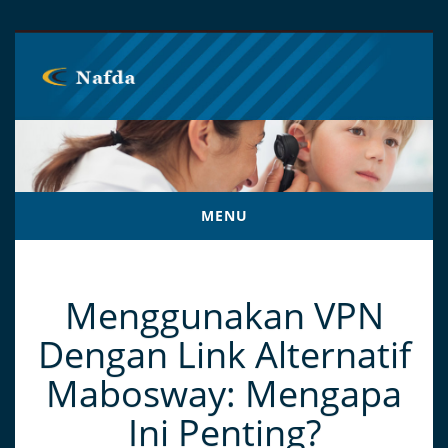
MENU
NAFDA.ORG
Menggunakan VPN
Dengan Link Alternatif
Mabosway: Mengapa
Ini Penting?