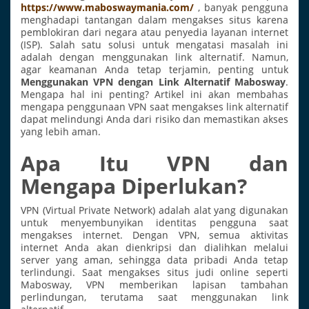
https://www.maboswaymania.com/
, banyak pengguna
menghadapi tantangan dalam mengakses situs karena
pemblokiran dari negara atau penyedia layanan internet
(ISP). Salah satu solusi untuk mengatasi masalah ini
adalah dengan menggunakan link alternatif. Namun,
agar keamanan Anda tetap terjamin, penting untuk
Menggunakan VPN dengan Link Alternatif Mabosway
.
Mengapa hal ini penting? Artikel ini akan membahas
mengapa penggunaan VPN saat mengakses link alternatif
dapat melindungi Anda dari risiko dan memastikan akses
yang lebih aman.
Apa Itu VPN dan
Mengapa Diperlukan?
VPN (Virtual Private Network) adalah alat yang digunakan
untuk menyembunyikan identitas pengguna saat
mengakses internet. Dengan VPN, semua aktivitas
internet Anda akan dienkripsi dan dialihkan melalui
server yang aman, sehingga data pribadi Anda tetap
terlindungi. Saat mengakses situs judi online seperti
Mabosway, VPN memberikan lapisan tambahan
perlindungan, terutama saat menggunakan link