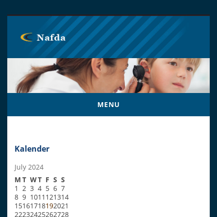
MENU
NAFDA.ORG
Kalender
July 2024
M
T
W
T
F
S
S
1
2
3
4
5
6
7
8
9
10
11
12
13
14
15
16
17
18
19
20
21
22
23
24
25
26
27
28