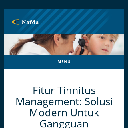
MENU
NAFDA.ORG
Fitur Tinnitus
Management: Solusi
Modern Untuk
Gangguan