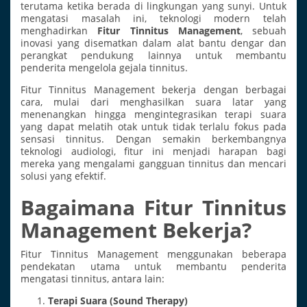
terutama ketika berada di lingkungan yang sunyi. Untuk
mengatasi masalah ini, teknologi modern telah
menghadirkan
Fitur Tinnitus Management
, sebuah
inovasi yang disematkan dalam alat bantu dengar dan
perangkat pendukung lainnya untuk membantu
penderita mengelola gejala tinnitus.
Fitur Tinnitus Management bekerja dengan berbagai
cara, mulai dari menghasilkan suara latar yang
menenangkan hingga mengintegrasikan terapi suara
yang dapat melatih otak untuk tidak terlalu fokus pada
sensasi tinnitus. Dengan semakin berkembangnya
teknologi audiologi, fitur ini menjadi harapan bagi
mereka yang mengalami gangguan tinnitus dan mencari
solusi yang efektif.
Bagaimana Fitur Tinnitus
Management Bekerja?
Fitur Tinnitus Management menggunakan beberapa
pendekatan utama untuk membantu penderita
mengatasi tinnitus, antara lain:
Terapi Suara (Sound Therapy)