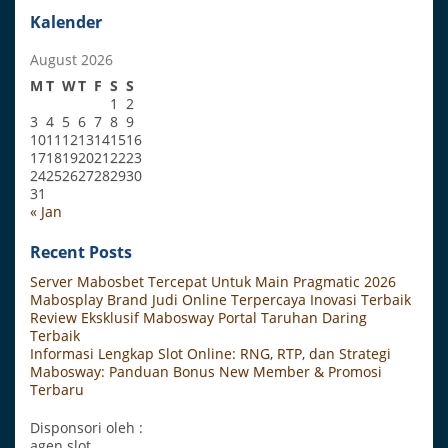
Kalender
August 2026
M
T
W
T
F
S
S
1
2
3
4
5
6
7
8
9
10
11
12
13
14
15
16
17
18
19
20
21
22
23
24
25
26
27
28
29
30
31
« Jan
Recent Posts
Server Mabosbet Tercepat Untuk Main Pragmatic 2026
Mabosplay Brand Judi Online Terpercaya Inovasi Terbaik
Review Eksklusif Mabosway Portal Taruhan Daring
Terbaik
Informasi Lengkap Slot Online: RNG, RTP, dan Strategi
Mabosway: Panduan Bonus New Member & Promosi
Terbaru
Disponsori oleh :
agen slot