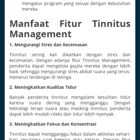
mengatur program yang sesuai dengan kebutuhan
mereka.
Manfaat Fitur Tinnitus
Management
1. Mengurangi Stres dan Kecemasan
Tinnitus sering kali dikaitkan dengan stres dan
kecemasan. Dengan adanya fitur Tinnitus Management,
penderita dapat mengelola gejala mereka dengan lebih
baik, sehingga mengurangi stres akibat suara yang terus-
menerus terdengar di telinga.
2. Meningkatkan Kualitas Tidur
Banyak penderita tinnitus mengalami kesulitan tidur
karena suara dering yang mengganggu. Dengan
teknologi terapi suara atau masking tinnitus, penderita
dapat lebih mudah rileks dan tidur lebih nyenyak.
3. Meningkatkan Fokus dan Konsentrasi
Tinnitus dapat mengganggu fokus dalam aktivitas sehari-
hari, terutama saat bekerja atau belajar. Dengan fitur