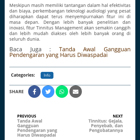
Meskipun masih memiliki tantangan dalam hal efektivitas
dan biaya, perkembangan teknologi audiologi yang pesat
diharapkan dapat terus menyempurnakan fitur ini di
masa depan. Dengan lebih banyak penelitian dan
inovasi, fitur Tinnitus Management akan semakin canggih
dan lebih mudah diakses oleh lebih banyak orang di
seluruh dunia.
Baca Juga :
Tanda Awal Gangguan
Pendengaran yang Harus Diwaspadai
Categories:
Info
SHARE
Post
Previous
Next
PREVIOUS
NEXT
Post
Post
Tanda Awal
Tinnitus: Gejala,
navigation
Gangguan
Penyebab, dan
Pendengaran yang
Pengobatannya
Harus Diwaspadai