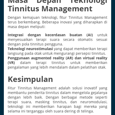
Tinnitus Management
Dengan kemajuan teknologi, fitur Tinnitus Management
terus berkembang. Beberapa inovasi yang diharapkan di
masa depan meliputi:
Integrasi dengan kecerdasan buatan (AI)
untuk
menyesuaikan terapi suara secara otomatis sesuai
dengan pola tinnitus pengguna.
Teknologi neurostimulasi
yang dapat memberikan terapi
langsung pada otak untuk mengurangi persepsi tinnitus.
Penggunaan augmented reality (AR) dan virtual reality
(VR)
dalam terapi tinnitus untuk memberikan
pengalaman yang lebih mendalam dalam pelatihan otak.
Kesimpulan
Fitur Tinnitus Management adalah solusi inovatif yang
membantu penderita tinnitus dalam mengelola gejalanya
dengan lebih baik. Dengan berbagai metode seperti
terapi suara, masking tinnitus, dan neuromodulasi,
teknologi ini memberikan harapan bagi mereka yang
selama ini terganggu oleh suara dering di telinga.