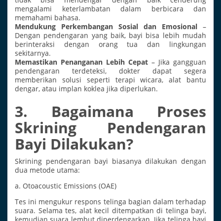
mengalami keterlambatan dalam berbicara dan
memahami bahasa.
Mendukung Perkembangan Sosial dan Emosional
–
Dengan pendengaran yang baik, bayi bisa lebih mudah
berinteraksi dengan orang tua dan lingkungan
sekitarnya.
Memastikan Penanganan Lebih Cepat
– Jika gangguan
pendengaran terdeteksi, dokter dapat segera
memberikan solusi seperti terapi wicara, alat bantu
dengar, atau implan koklea jika diperlukan.
3. Bagaimana Proses
Skrining Pendengaran
Bayi Dilakukan?
Skrining pendengaran bayi biasanya dilakukan dengan
dua metode utama:
a. Otoacoustic Emissions (OAE)
Tes ini mengukur respons telinga bagian dalam terhadap
suara. Selama tes, alat kecil ditempatkan di telinga bayi,
kemudian suara lembut diperdengarkan. Jika telinga bayi