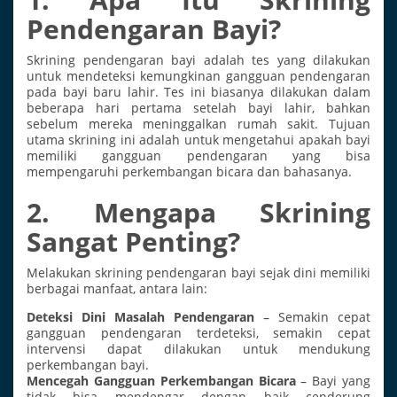
Pendengaran Bayi?
Skrining pendengaran bayi adalah tes yang dilakukan
untuk mendeteksi kemungkinan gangguan pendengaran
pada bayi baru lahir. Tes ini biasanya dilakukan dalam
beberapa hari pertama setelah bayi lahir, bahkan
sebelum mereka meninggalkan rumah sakit. Tujuan
utama skrining ini adalah untuk mengetahui apakah bayi
memiliki gangguan pendengaran yang bisa
mempengaruhi perkembangan bicara dan bahasanya.
2. Mengapa Skrining
Sangat Penting?
Melakukan skrining pendengaran bayi sejak dini memiliki
berbagai manfaat, antara lain:
Deteksi Dini Masalah Pendengaran
– Semakin cepat
gangguan pendengaran terdeteksi, semakin cepat
intervensi dapat dilakukan untuk mendukung
perkembangan bayi.
Mencegah Gangguan Perkembangan Bicara
– Bayi yang
tidak bisa mendengar dengan baik cenderung