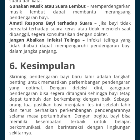
suara dan kata.
Gunakan Musik atau Suara Lembut
– Memperdengarkan
musik lembut dapat membantu merangsang
pendengaran bayi.
Amati Respons Bayi terhadap Suara
– Jika bayi tidak
bereaksi terhadap suara keras atau tidak menoleh saat
dipanggil, segera konsultasikan dengan dokter.
Jangan Abaikan Infeksi Telinga
– Infeksi telinga yang
tidak diobati dapat mempengaruhi pendengaran bayi
dalam jangka panjang.
6. Kesimpulan
Skrining pendengaran bayi baru lahir adalah langkah
penting untuk memastikan perkembangan pendengaran
yang optimal. Dengan deteksi dini, gangguan
pendengaran bisa segera ditangani sehingga bayi tetap
dapat tumbuh dan berkembang dengan baik. Sebagai
orang tua, pastikan bayi menjalani tes ini setelah lahir
dan terus perhatikan perkembangan pendengarannya
selama masa pertumbuhan. Dengan begitu, bayi bisa
memiliki kesempatan terbaik untuk belajar,
berkomunikasi, dan berinteraksi dengan lingkungan
sekitarnya.