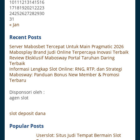
10
11
12
13
14
15
16
17
18
19
20
21
22
23
24
25
26
27
28
29
30
31
« Jan
Recent Posts
Server Mabosbet Tercepat Untuk Main Pragmatic 2026
Mabosplay Brand Judi Online Terpercaya Inovasi Terbaik
Review Eksklusif Mabosway Portal Taruhan Daring
Terbaik
Informasi Lengkap Slot Online: RNG, RTP, dan Strategi
Mabosway: Panduan Bonus New Member & Promosi
Terbaru
Disponsori oleh :
agen slot
slot deposit dana
Popular Posts
Userslot: Situs Judi Tempat Bermain Slot